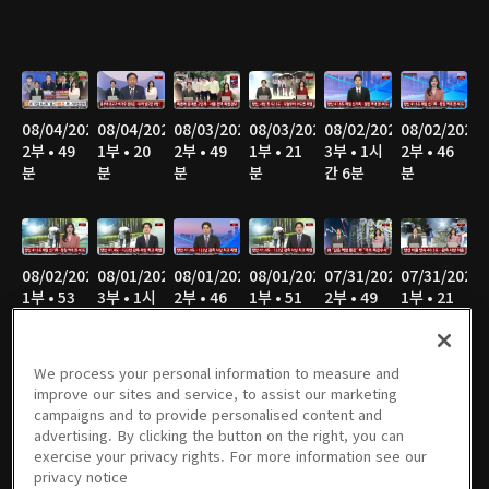
08/04/2026
08/04/2026
08/03/2026
08/03/2026
08/02/2026
08/02/2026
2부 • 49
1부 • 20
2부 • 49
1부 • 21
3부 • 1시
2부 • 46
분
분
분
분
간 6분
분
08/02/2026
08/01/2026
08/01/2026
08/01/2026
07/31/2026
07/31/2026
1부 • 53
3부 • 1시
2부 • 46
1부 • 51
2부 • 49
1부 • 21
분
간 4분
분
분
분
분
We process your personal information to measure and
improve our sites and service, to assist our marketing
campaigns and to provide personalised content and
07/30/2026
07/30/2026
07/29/2026
07/29/2026
07/28/2026
07/28/2026
advertising. By clicking the button on the right, you can
2부 • 49
1부 • 21
2부 • 49
1부 • 21
2부 • 50
1부 • 21
exercise your privacy rights. For more information see our
분
분
분
분
분
분
privacy notice