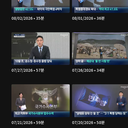
08/02/2026 • 35분
08/01/2026 • 36분
07/27/2026 • 57분
07/26/2026 • 34분
07/21/2026 • 59분
07/20/2026 • 58분