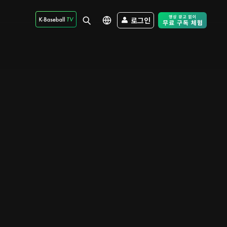
로그인
Free Trial - Sk