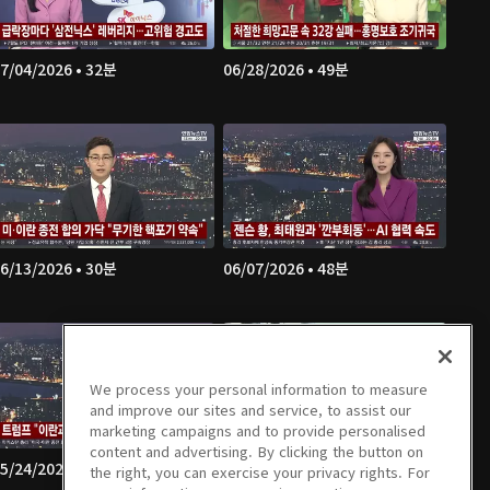
7/04/2026 • 32분
06/28/2026 • 49분
6/13/2026 • 30분
06/07/2026 • 48분
We process your personal information to measure
and improve our sites and service, to assist our
marketing campaigns and to provide personalised
content and advertising. By clicking the button on
5/24/2026 • 47분
05/23/2026 • 30분
the right, you can exercise your privacy rights. For