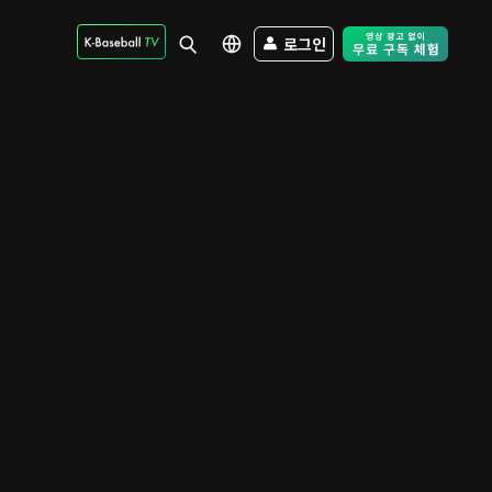
로그인
Free Trial - Sk