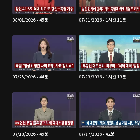
08/01/2026 • 45분
07/31/2026 • 1시간 11분
07/25/2026 • 44분
07/23/2026 • 1시간 13분
07/18/2026 • 45분
07/17/2026 • 42분