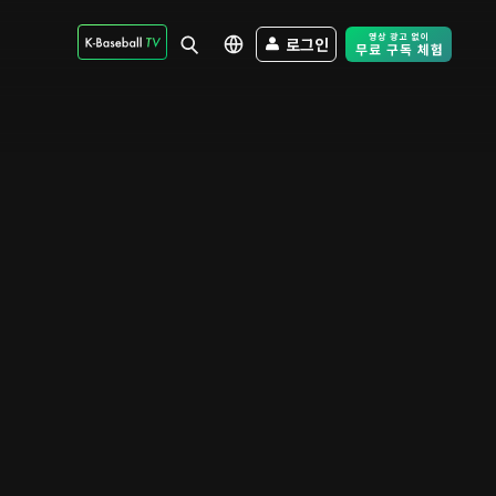
로그인
Free Trial - Sk