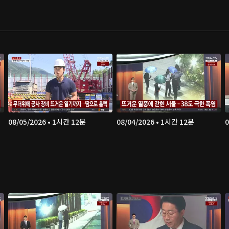
08/05/2026 • 1시간 12분
08/04/2026 • 1시간 12분
0