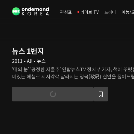
편성표
라이브 TV
드라마
예능/
뉴스 1번지
2011 • All • 뉴스
‘매의 눈’ ‘공정한 저울추’ 연합뉴스TV 정치부 기자, 색이 뚜
미있는 해설로 시시각각 달라지는 정국(政局) 현안을 짚어드