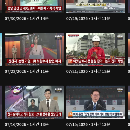
07/30/2026 • 1시간 14분
07/29/2026 • 1시간 11분
0
07/22/2026 • 1시간 11분
07/21/2026 • 1시간 12분
0
07/16/2026 • 1시간 13분
07/15/2026 • 1시간 13분
0