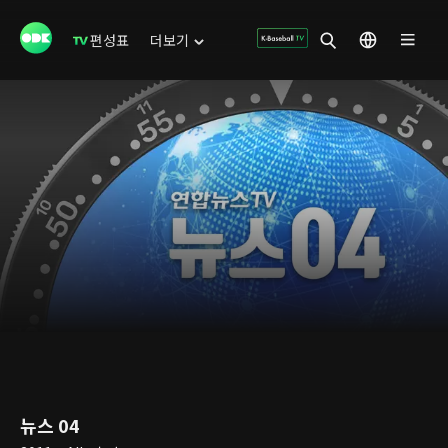
편성표
더보기
뉴스 04