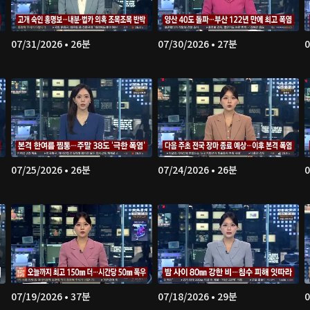
07/31/2026 • 26분
07/30/2026 • 27분
0
07/25/2026 • 26분
07/24/2026 • 26분
0
07/19/2026 • 37분
07/18/2026 • 29분
0