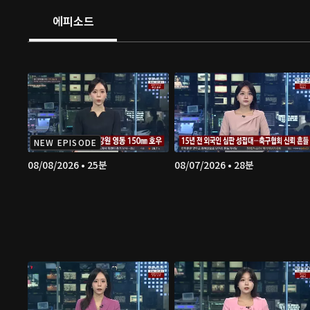
에피소드
NEW EPISODE
08/08/2026 • 25분
08/07/2026 • 28분