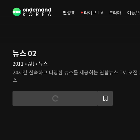
편성표
라이브 TV
드라마
예능/
뉴스 02
2011 • All • 뉴스
24시간 신속하고 다양한 뉴스를 제공하는 연합뉴스 TV. 오전
스