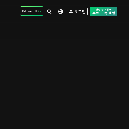
로그인
Free Trial - Sk