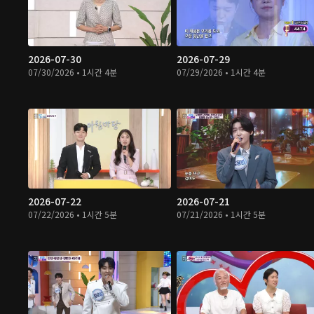
2026-07-30
2026-07-29
07/30/2026 • 1시간 4분
07/29/2026 • 1시간 4분
2026-07-22
2026-07-21
07/22/2026 • 1시간 5분
07/21/2026 • 1시간 5분