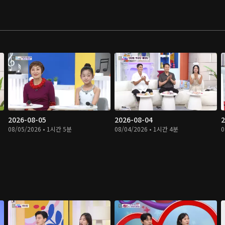
2026-08-05
2026-08-04
2
08/05/2026 • 1시간 5분
08/04/2026 • 1시간 4분
0