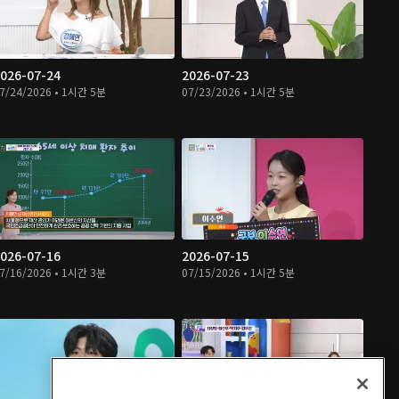
026-07-24
2026-07-23
7/24/2026 • 1시간 5분
07/23/2026 • 1시간 5분
026-07-16
2026-07-15
7/16/2026 • 1시간 3분
07/15/2026 • 1시간 5분