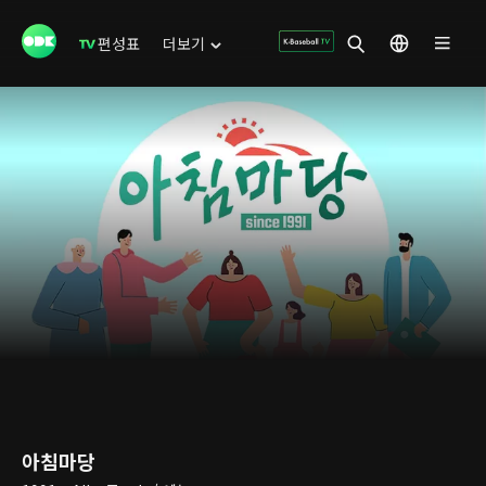
편성표
더보기
아침마당