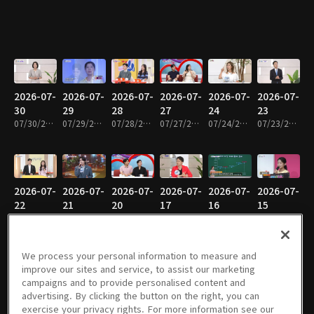
2026-07-
2026-07-
2026-07-
2026-07-
2026-07-
2026-07-
30
29
28
27
24
23
07/30/2026 • 1시간 4분
07/29/2026 • 1시간 4분
07/28/2026 • 1시간 4분
07/27/2026 • 1시간 4분
07/24/2026 • 1시간 5분
07/23/2026 • 1시간 5분
2026-07-
2026-07-
2026-07-
2026-07-
2026-07-
2026-07-
22
21
20
17
16
15
07/22/2026 • 1시간 5분
07/21/2026 • 1시간 5분
07/20/2026 • 1시간 4분
07/17/2026 • 1시간 5분
07/16/2026 • 1시간 3분
07/15/2026 • 1시간 5분
We process your personal information to measure and
improve our sites and service, to assist our marketing
campaigns and to provide personalised content and
2026-07-
2026-07-
2026-07-
2026-07-
2026-07-
2026-07-
advertising. By clicking the button on the right, you can
14
13
10
09
08
07
exercise your privacy rights. For more information see our
07/14/2026 • 1시간 4분
07/13/2026 • 1시간 4분
07/10/2026 • 1시간 2분
07/09/2026 • 1시간 4분
07/08/2026 • 1시간 5분
07/07/2026 • 1시간 5분