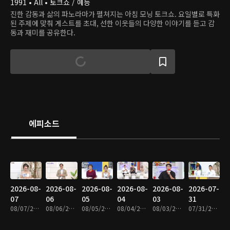
1991 • All • 토크쇼 / 예능
진한 감동과 삶의 파노라마가 펼쳐지는 아침 모닝 토크쇼. 요일별로 특화
된 주제에 맞춰 게스트를 초대, 선한 이웃들의 다양한 이야기를 듣고 감
동과 재미를 공유한다.
에피소드
2026-08-
2026-08-
2026-08-
2026-08-
2026-08-
2026-07-
07
06
05
04
03
31
08/07/2026 • 1시간 4분
08/06/2026 • 1시간 4분
08/05/2026 • 1시간 5분
08/04/2026 • 1시간 4분
08/03/2026 • 1시간 4분
07/31/2026 • 1시간 4분