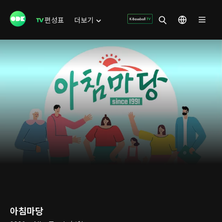
편성표
더보기
아침마당