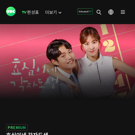
편성표
더보기
PREMIUM
효심이네 각자도생