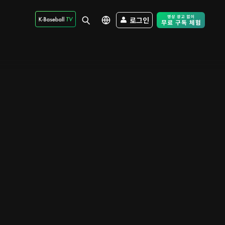
로그인
Free Trial - Sk