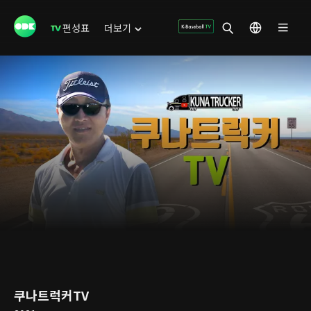
편성표
더보기
쿠나트럭커TV