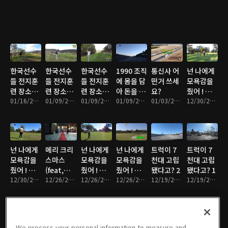
2
2
Creek) 4
한국선수
한국선수
한국선수
1990 조직
통신사 어
넌 나에게
들 전지훈
들 전지훈
들 전지훈
에 몸을 담
떤거 쓰세
모욕감을
련 장소
련 장소
련 장소
아 돈을 쓸
요?
줬어 ! 복
(feat,
01/16/2022 • 13분
(feat,
01/09/2022 • 11분
(feat,
01/09/2022 • 17분
어 담았다
01/09/2022 • 18분
01/03/2022 • 14분
수전이야
12/30/2021 • 10분
Cross
Cross
Cross
고??
~! 4
Creek) 3
Creek) 2
Creek) 1
넌 나에게
메리 크리
넌 나에게
넌 나에게
트럭이 7
트럭이 7
모욕감을
스마스
모욕감을
모욕감을
천대 고립
천대 고립
줬어 ! 복
(feat,
줬어 ! 복
줬어 ! 복
됐다고? 2
됐다고? 1
수전이야
12/30/2021 • 11분
Industry
12/26/2021 • 15분
수전이야
12/26/2021 • 8분
수전이야
12/26/2021 • 13분
12/19/2021 • 9분
12/19/2021 • 14분
~! 3
Hill Golf)
~! 2
~! 1
We process your personal information to measure and