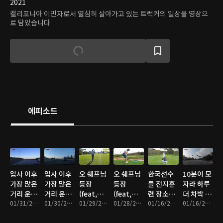
2021
캘리포니아 이민자로서 열심히 살아가고 있는 트럭커의 일상을 영상으
로 담았습니다
에피소드
입사 이후
입사 이후
오 쉐프님
오 쉐프님
한국선수
10분이 모
가장 많은
가장 많은
등장
등장
들 전지훈
자라 하루
거리 운행
거리 운행
(feat,
(feat,
련 장소
더 차박 해
(feat, 보
01/31/2022 • 16분
(feat, 보
01/30/2022 • 15분
Costa
01/29/2022 • 8분
Costa
01/28/2022 • 14분
(feat,
01/16/2022 • 11분
야하네~
01/16/2022 • 17분
이스피싱)
이스피싱)
Mesa CC)
Mesa CC)
Cross