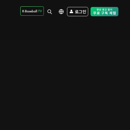
로그인
Free Trial - Sk