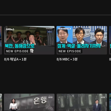
NEW EPISODE
NEW EPISODE
8/6 채널A • 1분
8/6 MBC • 3분
8