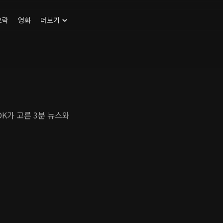
오락
영화
더보기
DK가 고른 3분 뉴스와