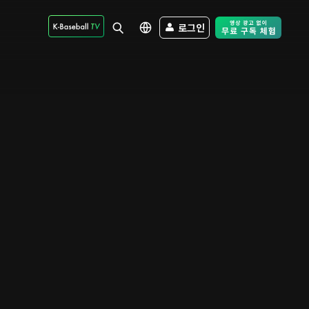
로그인
Free Trial - Sk