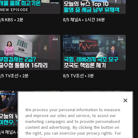
NEW EPISODE
/6 KBS • 2분
8/5 채널A • 1시간 36분
/5 TV조선 • 2분
8/5 TV조선 • 3분
We process your personal information to measure
and improve our sites and service, to assist our
marketing campaigns and to provide personalised
content and advertising. By clicking the button on
8/4 채널A • 1시간 36분
8/4 JTBC • 2분
the right, you can exercise your privacy rights. For