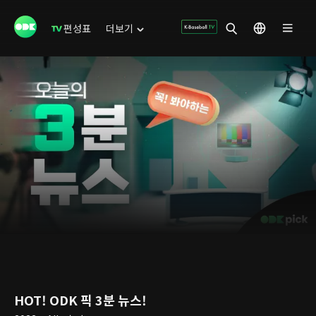
편성표
더보기
HOT! ODK 픽 3분 뉴스!