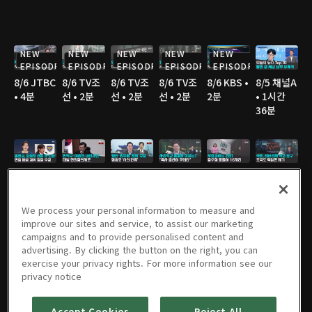
NEW
NEW
NEW
NEW
NEW
EPISODE
EPISODE
EPISODE
EPISODE
EPISODE
8/6 JTBC
8/6 TV조
8/6 TV조
8/6 TV조
8/6 KBS •
8/5 채널A
• 4분
선 • 2분
선 • 2분
선 • 2분
2분
• 1시간
36분
8/5 JTBC
8/5 연합
8/5 연합
8/5 TV조
8/5 TV조
8/5 TV조
• 2분
TV • 3분
TV • 3분
선 • 3분
선 • 2분
선 • 3분
We process your personal information to measure and
improve our sites and service, to assist our marketing
campaigns and to provide personalised content and
advertising. By clicking the button on the right, you can
8/5 TV조
8/5 MBC
8/5 YTN •
8/5 YTN •
8/4 채널A
8/4 JTBC
exercise your privacy rights. For more information see our
선 • 3분
• 3분
3분
3분
• 1시간
• 2분
privacy notice
36분
Accept Cookies
Reject All