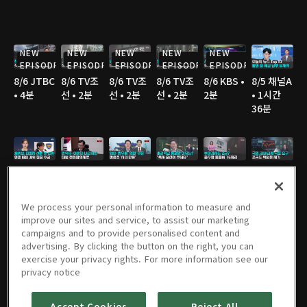
NEW
NEW
NEW
NEW
NEW
EPISODE
EPISODE
EPISODE
EPISODE
EPISODE
8/6 JTBC
8/6 TV조
8/6 TV조
8/6 TV조
8/6 KBS •
8/5 채널A
• 4분
선 • 2분
선 • 2분
선 • 2분
2분
• 1시간
36분
8/5 JTBC
8/5 연합
8/5 연합
8/5 TV조
8/5 TV조
8/5 TV조
• 2분
TV • 3분
TV • 3분
선 • 3분
선 • 2분
선 • 3분
We process your personal information to measure and
improve our sites and service, to assist our marketing
campaigns and to provide personalised content and
advertising. By clicking the button on the right, you can
8/5 TV조
8/5 MBC
8/5 YTN •
8/5 YTN •
8/4 채널A
8/4 JTBC
exercise your privacy rights. For more information see our
선 • 3분
• 3분
3분
3분
• 1시간
• 2분
privacy notice
36분
Accept Cookies
Reject All