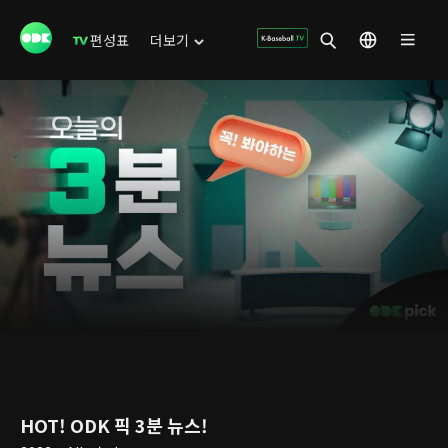
편성표
더보기
HOT! ODK 픽 3분 뉴스!