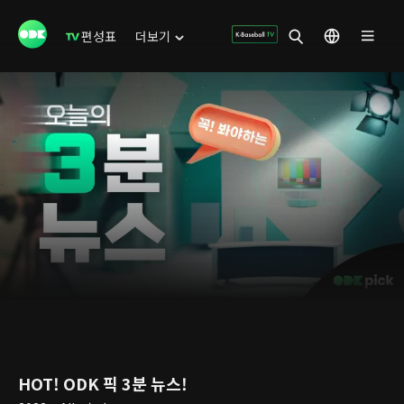
편성표
더보기
HOT! ODK 픽 3분 뉴스!