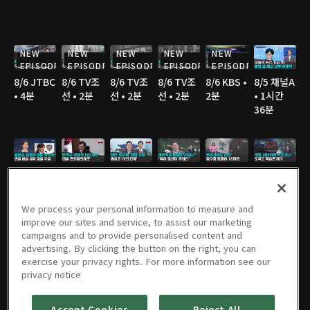
NEW
NEW
NEW
NEW
NEW
EPISODE
EPISODE
EPISODE
EPISODE
EPISODE
8/6 JTBC
8/6 TV조
8/6 TV조
8/6 TV조
8/6 KBS •
8/5 채널A
• 4분
선 • 2분
선 • 2분
선 • 2분
2분
• 1시간
36분
8/5 JTBC
8/5 연합
8/5 연합
8/5 TV조
8/5 TV조
8/5 TV조
• 2분
TV • 3분
TV • 3분
선 • 3분
선 • 2분
선 • 3분
We process your personal information to measure and
improve our sites and service, to assist our marketing
campaigns and to provide personalised content and
advertising. By clicking the button on the right, you can
8/5 TV조
8/5 MBC
8/5 YTN •
8/5 YTN •
8/4 채널A
8/4 JTBC
exercise your privacy rights. For more information see our
선 • 3분
• 3분
3분
3분
• 1시간
• 2분
privacy notice
36분
Accept Cookies
Reject All