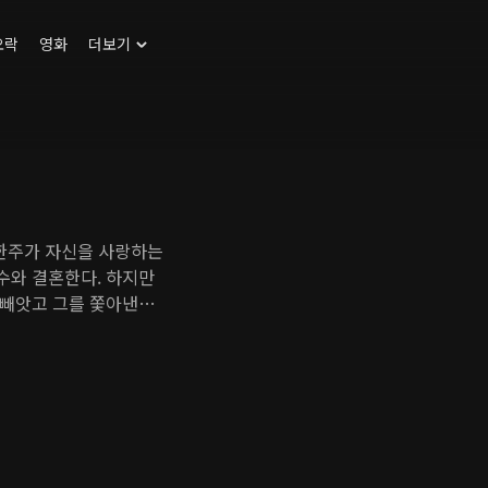
오락
영화
더보기
 한주가 자신을 사랑하는
수와 결혼한다. 하지만
빼앗고 그를 쫓아낸다.
맹세한다. 한편, 죽은
 '백원'이라는 이름을
형제자매처럼 지내며 인