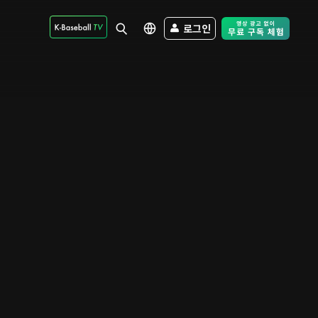
로그인
Free Trial - Sk