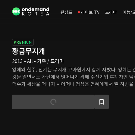
편성표
라이브 TV
드라마
예능/
PREMIUM
황금무지개
2013 • All • 가족 / 드라마
영혜와 한주, 진기는 무지개 고아원에서 함께 자랐다. 영혜는
것을 알면서도 가난에서 벗어나기 위해 수산기업 후계자인 덕
덕수가 세상을 떠나자 시어머니 정심은 영혜에게서 딸 하빈을 
얼마 후 하빈이 실종되어 죽었다는 소식을 들은 영혜는 복수를 
것으로 알려진 하빈은 산에서 발견되고, 한주는 아이를 데려와
준다. 하빈은 김백원으로 살며 한주에게 입양된 여섯 아이와 
생의 다채로운 여정을 함께 한다.