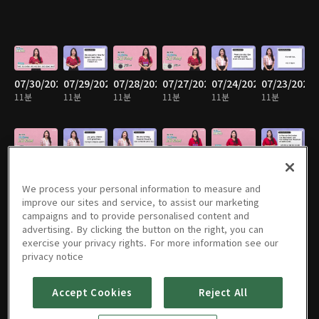
07/30/2026
07/29/2026
07/28/2026
07/27/2026
07/24/2026
07/23/2026
11분
11분
11분
11분
11분
11분
07/22/2026
07/21/2026
07/20/2026
07/17/2026
07/16/2026
07/15/2026
11분
11분
11분
11분
10분
11분
We process your personal information to measure and
improve our sites and service, to assist our marketing
campaigns and to provide personalised content and
advertising. By clicking the button on the right, you can
exercise your privacy rights. For more information see our
07/14/2026
07/13/2026
07/10/2026
07/09/2026
07/08/2026
07/07/2026
privacy notice
11분
11분
11분
11분
10분
11분
Accept Cookies
Reject All