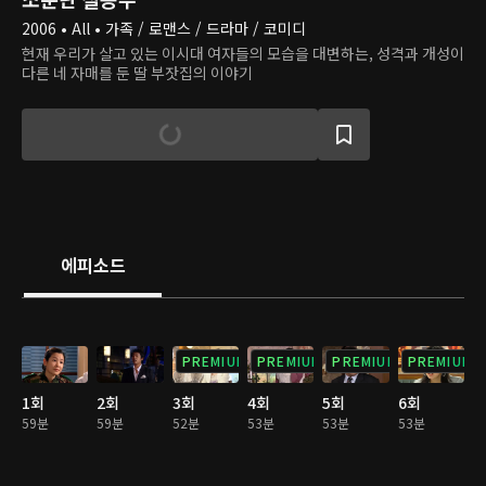
2006 • All • 가족 / 로맨스 / 드라마 / 코미디
현재 우리가 살고 있는 이시대 여자들의 모습을 대변하는, 성격과 개성이
다른 네 자매를 둔 딸 부잣집의 이야기
에피소드
PREMIUM
PREMIUM
PREMIUM
PREMIUM
1회
2회
3회
4회
5회
6회
59분
59분
52분
53분
53분
53분