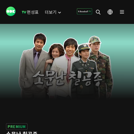
편성표
더보기
PREMIUM
소문난 칠공주