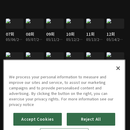
07회
08회
09회
10회
11회
12회
05/06/2020 • 25분
05/07/2020 • 26분
05/11/2020 • 25분
05/12/2020 • 24분
05/13/2020 • 25분
05/14/2020 • 25분
13회
14회
15회
16회
17회
18회
05/18/2020 • 26분
05/19/2020 • 27분
05/20/2020 • 25분
05/21/2020 • 25분
05/25/2020 • 26분
05/26/2020 • 25분
We process your personal information to measure and
improve our sites and service, to assist our marketing
campaigns and to provide personalised content and
advertising. By clicking the button on the right, you can
exercise your privacy rights. For more information see our
19회
20회
21회
22회
23회
24회
privacy notice
05/27/2020 • 26분
05/28/2020 • 25분
06/01/2020 • 25분
06/02/2020 • 24분
06/03/2020 • 24분
06/04/2020 • 25분
Accept Cookies
Reject All