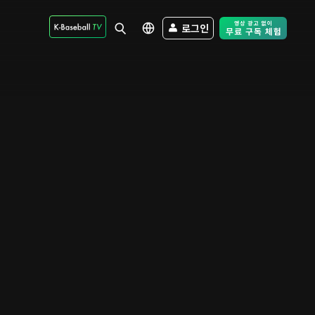
로그인
Free Trial - Sk