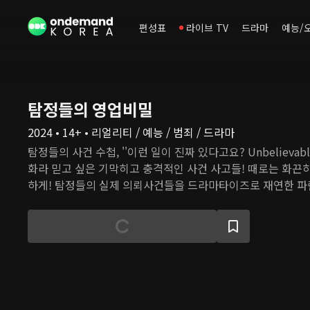
편성표
라이브 TV
드라마
예능/
탐정들의 영업비밀
2024 • 14+ • 리얼리티 / 예능 / 범죄 / 드라마
탐정들의 사건 수첩, ''이런 일이 진짜 있다고요? Unbelievable
화라 믿고 싶은 기막히고 충격적인 사건 사고들! 때로는 화끈하
하게! 탐정들의 실제 의뢰사건들을 드라마타이즈로 재연한 파란
뢰인의, 의뢰인에 의한, 의뢰인을 위한! 오직 의뢰인에 대한 
곡을 누비는 국민 해결사-지금껏 어디에서도 공개되지 않았던 
영업비밀 대.공.개!