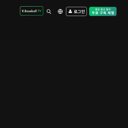
로그인
Free Trial - Sk