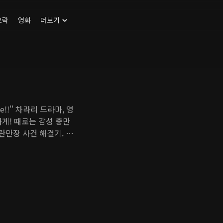
오락
영화
더보기
!!'' 차라리 드라마, 영
게! 때로는 감성 충만
만장 사건 해결기. 의
진심 하나로 전국 방방곡
실제 탐정 업무와 숨은