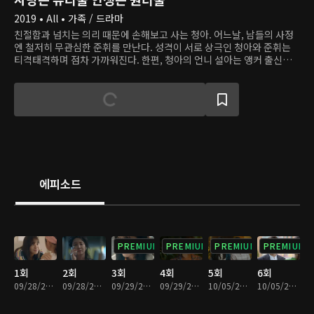
2019 • All • 가족 / 드라마
친절함과 넘치는 의리 때문에 손해보고 사는 청아. 어느날, 남들의 사정
엔 철저히 무관심한 준휘를 만난다. 성격이 서로 상극인 청아와 준휘는
티격태격하며 점차 가까워진다. 한편, 청아의 언니 설아는 앵커 출신으
로, 지금은 재벌가 사모님이자 소셜 미디어 스타다. 화려하지만 행복하
다고 할 수는 없는 설아의 삶은 낭만 요리사 문태랑을 만나며 변화의 조
짐을 보인다. 특급 호텔 셰프이지만 지금은 작은 식당을 운영하는 태랑은
설아에게 소탈하고 낭만적인 삶의 의미를 되새긴다.
에피소드
PREMIUM
PREMIUM
PREMIUM
PREMIUM
1회
2회
3회
4회
5회
6회
09/28/2019 • 40분
09/28/2019 • 31분
09/29/2019 • 41분
09/29/2019 • 29분
10/05/2019 • 36분
10/05/2019 • 32분