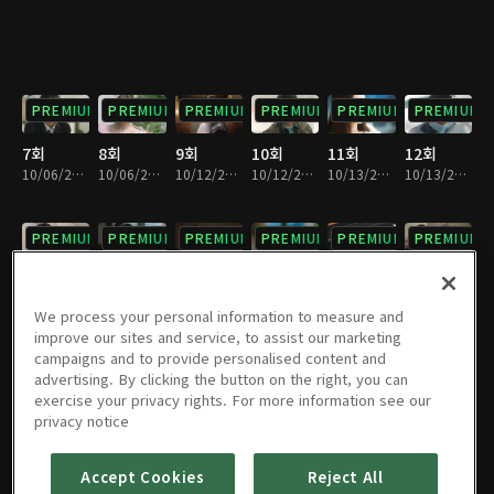
PREMIUM
PREMIUM
PREMIUM
PREMIUM
PREMIUM
PREMIUM
7회
8회
9회
10회
11회
12회
10/06/2019 • 37분
10/06/2019 • 31분
10/12/2019 • 40분
10/12/2019 • 30분
10/13/2019 • 37분
10/13/2019 • 33분
PREMIUM
PREMIUM
PREMIUM
PREMIUM
PREMIUM
PREMIUM
13회
14회
15회
16회
17회
18회
10/19/2019 • 36분
10/19/2019 • 34분
10/20/2019 • 36분
10/20/2019 • 35분
10/26/2019 • 36분
10/26/2019 • 35분
We process your personal information to measure and
improve our sites and service, to assist our marketing
campaigns and to provide personalised content and
PREMIUM
PREMIUM
PREMIUM
PREMIUM
PREMIUM
PREMIUM
advertising. By clicking the button on the right, you can
exercise your privacy rights. For more information see our
19회
20회
21회
22회
23회
24회
privacy notice
10/27/2019 • 38분
10/27/2019 • 33분
11/02/2019 • 40분
11/02/2019 • 30분
11/03/2019 • 39분
11/03/2019 • 30분
Accept Cookies
Reject All
PREMIUM
PREMIUM
PREMIUM
PREMIUM
PREMIUM
PREMIUM