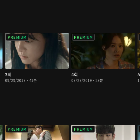
PREMIUM
PREMIUM
3회
4회
09/29/2019 • 41분
09/29/2019 • 29분
1
PREMIUM
PREMIUM