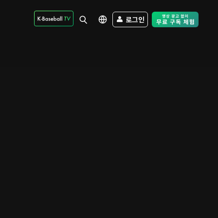
로그인
Free Trial - Sk