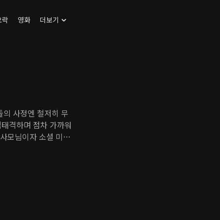
오락
영화
더보기
들의 사정엔 철저히 무
격태격하며 점차 가까워
가 사모님이자 소셜 미디
 낭만 요리사 문태랑을
작은 식당을 운영하는 태