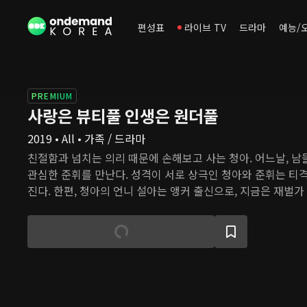
편성표
라이브 TV
드라마
예능/
PREMIUM
사랑은 뷰티풀 인생은 원더풀
2019 • All • 가족 / 드라마
친절함과 넘치는 의리 때문에 손해보고 사는 청아. 어느날, 남
관심한 준휘를 만난다. 성격이 서로 상극인 청아와 준휘는 티
진다. 한편, 청아의 언니 설아는 앵커 출신으로, 지금은 재벌
어 스타다. 화려하지만 행복하다고 할 수는 없는 설아의 삶은
만나며 변화의 조짐을 보인다. 특급 호텔 셰프이지만 지금은 
랑은 설아에게 소탈하고 낭만적인 삶의 의미를 되새긴다.