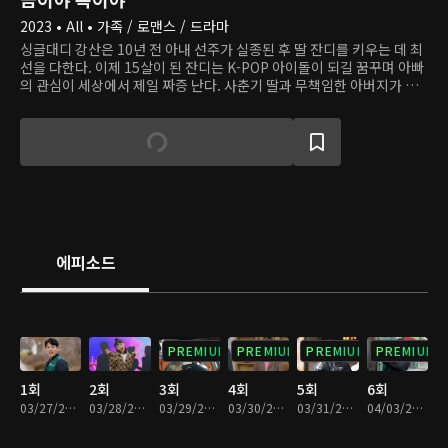
2023 • All • 가족 / 로맨스 / 드라마
싱글대디 강산은 10년 전 아내 선주가 실종된 후 딸 잔디를 키우는 데 최
선을 다한다. 이제 15살이 된 잔디는 K-POP 아이돌이 되길 꿈꾸며 아빠
의 관심이 세상에서 제일 짜증 난다. 사춘기 딸과 무책임한 아버지가 치
는 사고 수습하랴, 투잡 뛰랴, 처가 눈치 보랴 강산의 인생은 고되다. 그
때, 한줄기 빛처럼 새로운 사랑이 찾아온다. 큰 식품기업 집안의 딸 미래
는 친부에게 버려지고 입양된 아픔이 있고, 자신처럼 상처받은 아이들의
치유를 돕고 싶다는 꿈을 품고 있다. 그 꿈을 실현하는 첫발을 내딛는 시
기, 운명 같은 인연을 만난다.
에피소드
PREMIUM
PREMIUM
PREMIUM
PREMIUM
1회
2회
3회
4회
5회
6회
03/27/2023 • 28분
03/28/2023 • 29분
03/29/2023 • 29분
03/30/2023 • 29분
03/31/2023 • 29분
04/03/2023 • 29분