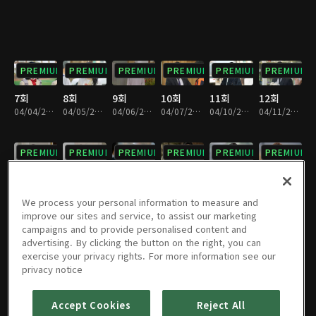
PREMIUM
PREMIUM
PREMIUM
PREMIUM
PREMIUM
PREMIUM
7회
8회
9회
10회
11회
12회
04/04/2023 • 28분
04/05/2023 • 28분
04/06/2023 • 29분
04/07/2023 • 29분
04/10/2023 • 29분
04/11/2023 • 29분
PREMIUM
PREMIUM
PREMIUM
PREMIUM
PREMIUM
PREMIUM
13회
14회
15회
16회
17회
18회
04/12/2023 • 28분
04/13/2023 • 29분
04/14/2023 • 29분
04/17/2023 • 29분
04/18/2023 • 29분
04/19/2023 • 28분
We process your personal information to measure and
improve our sites and service, to assist our marketing
campaigns and to provide personalised content and
PREMIUM
PREMIUM
PREMIUM
PREMIUM
PREMIUM
PREMIUM
advertising. By clicking the button on the right, you can
exercise your privacy rights. For more information see our
19회
20회
21회
22회
23회
24회
privacy notice
04/20/2023 • 28분
04/21/2023 • 29분
04/24/2023 • 28분
04/25/2023 • 29분
04/26/2023 • 29분
04/27/2023 • 28분
Accept Cookies
Reject All
PREMIUM
PREMIUM
PREMIUM
PREMIUM
PREMIUM
PREMIUM