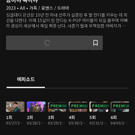
2023 • All • 가족 / 로맨스 / 드라마
싱글대디 강산은 10년 전 아내 선주가 실종된 후 딸 잔디를 키우는 데 최
선을 다한다. 이제 15살이 된 잔디는 K-POP 아이돌이 되길 꿈꾸며 아빠
의 관심이 세상에서 제일 짜증 난다. 사춘기 딸과 무책임한 아버지가 치
는 사고 수습하랴, 투잡 뛰랴, 처가 눈치 보랴 강산의 인생은 고되다. 그
때, 한줄기 빛처럼 새로운 사랑이 찾아온다. 큰 식품기업 집안의 딸 미래
는 친부에게 버려지고 입양된 아픔이 있고, 자신처럼 상처받은 아이들의
치유를 돕고 싶다는 꿈을 품고 있다. 그 꿈을 실현하는 첫발을 내딛는 시
기, 운명 같은 인연을 만난다.
에피소드
PREMIUM
PREMIUM
PREMIUM
PREMIUM
1회
2회
3회
4회
5회
6회
03/27/2023 • 28분
03/28/2023 • 29분
03/29/2023 • 29분
03/30/2023 • 29분
03/31/2023 • 29분
04/03/2023 • 29분