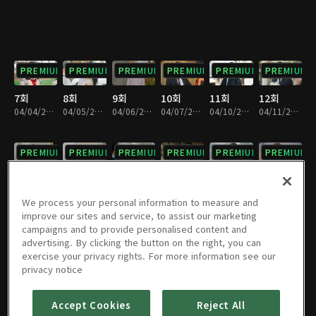
PREMIUM
PREMIUM
PREMIUM
PREMIUM
PREMIUM
PREMIUM
7회
8회
9회
10회
11회
12회
04/04/2023 • 28분
04/05/2023 • 28분
04/06/2023 • 29분
04/07/2023 • 29분
04/10/2023 • 29분
04/11/2023 • 29분
PREMIUM
PREMIUM
PREMIUM
PREMIUM
PREMIUM
PREMIUM
13회
14회
15회
16회
17회
18회
04/12/2023 • 28분
04/13/2023 • 29분
04/14/2023 • 29분
04/17/2023 • 29분
04/18/2023 • 29분
04/19/2023 • 28분
We process your personal information to measure and
improve our sites and service, to assist our marketing
campaigns and to provide personalised content and
PREMIUM
PREMIUM
PREMIUM
PREMIUM
PREMIUM
PREMIUM
advertising. By clicking the button on the right, you can
exercise your privacy rights. For more information see our
19회
20회
21회
22회
23회
24회
privacy notice
04/20/2023 • 28분
04/21/2023 • 29분
04/24/2023 • 28분
04/25/2023 • 29분
04/26/2023 • 29분
04/27/2023 • 28분
Accept Cookies
Reject All
PREMIUM
PREMIUM
PREMIUM
PREMIUM
PREMIUM
PREMIUM