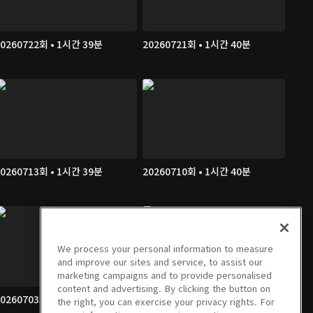
20260722회 • 1시간 39분
20260721회 • 1시간 40분
20260713회 • 1시간 39분
20260710회 • 1시간 40분
We process your personal information to measure
and improve our sites and service, to assist our
marketing campaigns and to provide personalised
content and advertising. By clicking the button on
20260703회 • 1시간 38분
20260702회 • 1시간 37분
the right, you can exercise your privacy rights. For