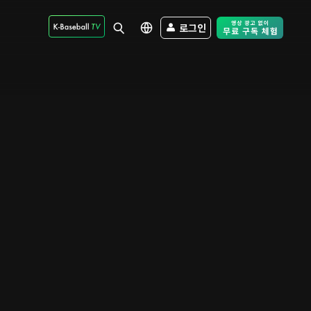
로그인
Free Trial - Sk