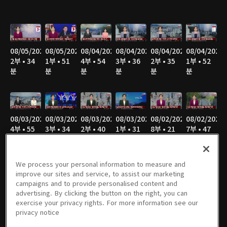
08/05/2026
08/05/2026
08/04/2026
08/04/2026
08/04/2026
08/04/2026
2부 • 34
1부 • 51
4부 • 54
3부 • 36
2부 • 35
1부 • 52
분
분
분
분
분
분
08/03/2026
08/03/2026
08/03/2026
08/03/2026
08/02/2026
08/02/2026
4부 • 55
3부 • 34
2부 • 40
1부 • 31
8부 • 21
7부 • 47
분
분
분
분
분
분
We process your personal information to measure and
improve our sites and service, to assist our marketing
campaigns and to provide personalised content and
08/02/2026
08/02/2026
08/02/2026
08/02/2026
08/02/2026
08/02/2026
advertising. By clicking the button on the right, you can
6부 • 34
5부 • 49
4부 • 47
3부 • 36
2부 • 43
1부 • 27
exercise your privacy rights. For more information see our
분
분
분
분
분
분
privacy notice