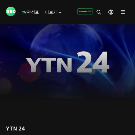
편성표
더보기
YTN 24