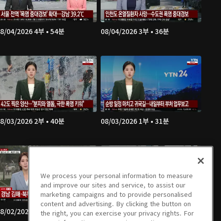
8/04/2026 4부 • 54분
08/04/2026 3부 • 36분
8/03/2026 2부 • 40분
08/03/2026 1부 • 31분
We process your personal information to measure
and improve our sites and service, to assist our
marketing campaigns and to provide personalised
content and advertising. By clicking the button on
8/02/2026 4부 • 47분
08/02/2026 3부 • 36분
the right, you can exercise your privacy rights. For