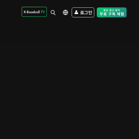
로그인
Free Trial - Sk