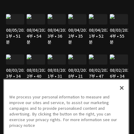
08/05/2026
08/04/2026
08/04/2026
08/04/2026
08/04/2026
08/03/2026
1부 • 51
4부 • 54
3부 • 36
2부 • 35
1부 • 52
4부 • 55
분
분
분
분
분
분
08/03/2026
08/03/2026
08/03/2026
08/02/2026
08/02/2026
08/02/2026
3부 • 34
2부 • 40
1부 • 31
8부 • 21
7부 • 47
6부 • 34
분
분
분
분
분
분
We process your personal information to measure and
improve our sites and service, to assist our marketing
campaigns and to provide personalised content and
08/02/2026
08/02/2026
08/02/2026
08/02/2026
08/02/2026
08/01/2026
advertising. By clicking the button on the right, you can
5부 • 49
4부 • 47
3부 • 36
2부 • 43
1부 • 27
7부 • 21
exercise your privacy rights. For more information see our
분
분
분
분
분
분
privacy notice