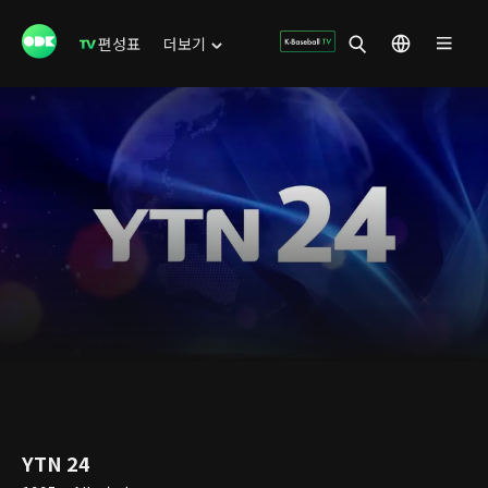
편성표
더보기
YTN 24