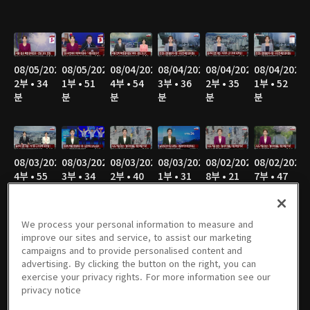
08/05/2026
08/05/2026
08/04/2026
08/04/2026
08/04/2026
08/04/2026
2부 • 34
1부 • 51
4부 • 54
3부 • 36
2부 • 35
1부 • 52
분
분
분
분
분
분
08/03/2026
08/03/2026
08/03/2026
08/03/2026
08/02/2026
08/02/2026
4부 • 55
3부 • 34
2부 • 40
1부 • 31
8부 • 21
7부 • 47
분
분
분
분
분
분
We process your personal information to measure and
improve our sites and service, to assist our marketing
campaigns and to provide personalised content and
08/02/2026
08/02/2026
08/02/2026
08/02/2026
08/02/2026
08/02/2026
advertising. By clicking the button on the right, you can
6부 • 34
5부 • 49
4부 • 47
3부 • 36
2부 • 43
1부 • 27
exercise your privacy rights. For more information see our
분
분
분
분
분
분
privacy notice