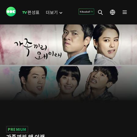
편성표
더보기
PREMIUM
가족끼리 왜 이래