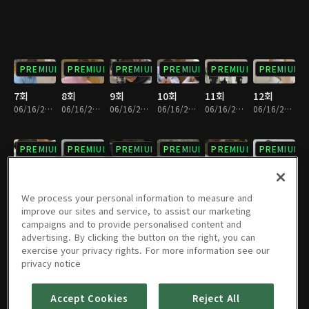
PREMIUM
PREMIUM
PREMIUM
PREMIUM
PREMIUM
PREMIUM
7회
8회
9회
10회
11회
12회
06/16/2023 • 1시간 4분
06/16/2023 • 1시간 4분
06/16/2023 • 1시간 4분
06/16/2023 • 1시간 4분
06/16/2023 • 1시간 4분
06/16/2023 • 1시간 4분
PREMIUM
PREMIUM
PREMIUM
PREMIUM
PREMIUM
PREMIUM
13회
14회
15회
16회
17회
18회
06/16/2023 • 1시간 4분
06/16/2023 • 1시간 4분
06/16/2023 • 1시간 3분
06/16/2023 • 1시간 4분
06/16/2023 • 1시간 4분
06/16/2023 • 1시간 4분
We process your personal information to measure and
improve our sites and service, to assist our marketing
campaigns and to provide personalised content and
PREMIUM
PREMIUM
PREMIUM
PREMIUM
PREMIUM
PREMIUM
advertising. By clicking the button on the right, you can
exercise your privacy rights. For more information see our
19회
20회
21회
22회
23회
24회
privacy notice
06/16/2023 • 1시간 4분
06/16/2023 • 1시간 3분
06/16/2023 • 1시간 4분
06/16/2023 • 1시간 3분
06/16/2023 • 1시간 4분
06/16/2023 • 1시간 4분
Accept Cookies
Reject All
PREMIUM
PREMIUM
PREMIUM
PREMIUM
PREMIUM
PREMIUM