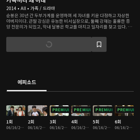
2014 • All • 가족 / 드라마
순봉은 30년 간 두부가게를 운영하며 세 자녀를 키운 다정하고 자상한
아버지이다. 큰딸 강심은 유능한 비서실장으로, 둘째 강재는 훌륭한 종
양 전문의가 되었고, 막내 달봉은 학교를 마치고 일자리를 찾고 있다. 하
지만 어느 날 순봉은 아이들이 얼마나 이기적이고 배은망덕하게 자랐는
지 깨닫고, 자식들에게 '불효 소송'을 제기하려 한다. 이날 이후 세 자녀
는 순봉은 물론이고 서로에게 반감을 품는다. 과연 이 가족은 화해하고
새롭게 출발할 수 있을까?
에피소드
PREMIUM
PREMIUM
PREMIUM
PREMIUM
1회
2회
3회
4회
5회
6회
06/16/2023 • 1시간 3분
06/16/2023 • 1시간 3분
06/16/2023 • 1시간 4분
06/16/2023 • 1시간 4분
06/16/2023 • 1시간 4분
06/16/2023 • 1시간 4분