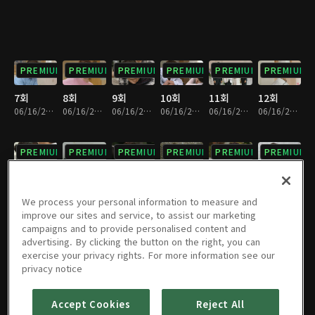
PREMIUM
PREMIUM
PREMIUM
PREMIUM
PREMIUM
PREMIUM
7회
8회
9회
10회
11회
12회
06/16/2023 • 1시간 4분
06/16/2023 • 1시간 4분
06/16/2023 • 1시간 4분
06/16/2023 • 1시간 4분
06/16/2023 • 1시간 4분
06/16/2023 • 1시간 4분
PREMIUM
PREMIUM
PREMIUM
PREMIUM
PREMIUM
PREMIUM
13회
14회
15회
16회
17회
18회
06/16/2023 • 1시간 4분
06/16/2023 • 1시간 4분
06/16/2023 • 1시간 3분
06/16/2023 • 1시간 4분
06/16/2023 • 1시간 4분
06/16/2023 • 1시간 4분
We process your personal information to measure and
improve our sites and service, to assist our marketing
campaigns and to provide personalised content and
PREMIUM
PREMIUM
PREMIUM
PREMIUM
PREMIUM
PREMIUM
advertising. By clicking the button on the right, you can
exercise your privacy rights. For more information see our
19회
20회
21회
22회
23회
24회
privacy notice
06/16/2023 • 1시간 4분
06/16/2023 • 1시간 3분
06/16/2023 • 1시간 4분
06/16/2023 • 1시간 3분
06/16/2023 • 1시간 4분
06/16/2023 • 1시간 4분
Accept Cookies
Reject All
PREMIUM
PREMIUM
PREMIUM
PREMIUM
PREMIUM
PREMIUM