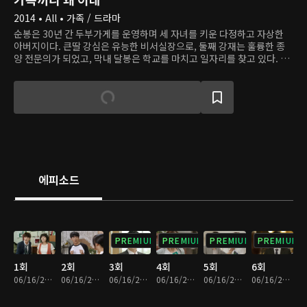
2014 • All • 가족 / 드라마
순봉은 30년 간 두부가게를 운영하며 세 자녀를 키운 다정하고 자상한
아버지이다. 큰딸 강심은 유능한 비서실장으로, 둘째 강재는 훌륭한 종
양 전문의가 되었고, 막내 달봉은 학교를 마치고 일자리를 찾고 있다. 하
지만 어느 날 순봉은 아이들이 얼마나 이기적이고 배은망덕하게 자랐는
지 깨닫고, 자식들에게 '불효 소송'을 제기하려 한다. 이날 이후 세 자녀
는 순봉은 물론이고 서로에게 반감을 품는다. 과연 이 가족은 화해하고
새롭게 출발할 수 있을까?
에피소드
PREMIUM
PREMIUM
PREMIUM
PREMIUM
1회
2회
3회
4회
5회
6회
06/16/2023 • 1시간 3분
06/16/2023 • 1시간 3분
06/16/2023 • 1시간 4분
06/16/2023 • 1시간 4분
06/16/2023 • 1시간 4분
06/16/2023 • 1시간 4분