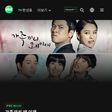
편성표
더보기
PREMIUM
가족끼리 왜 이래