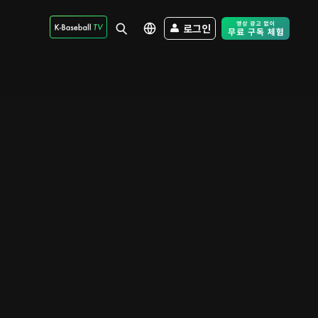
로그인
Free Trial - Sk