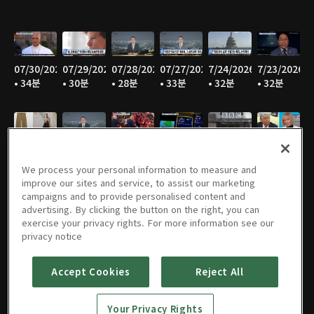
07/30/2026
07/29/2026
07/28/2026
07/27/2026
7/24/2026
7/23/2026
• 34분
• 30분
• 28분
• 33분
• 32분
• 32분
7/22/2026
7/21/2026
7/20/2026
7/17/2026
7/16/2026
7/15/2026
• 33분
• 32분
• 30분
• 30분
• 28분
• 31분
We process your personal information to measure and
improve our sites and service, to assist our marketing
campaigns and to provide personalised content and
advertising. By clicking the button on the right, you can
exercise your privacy rights. For more information see our
07/14/2026
07/13/2026
07/09/2026
07/08/2026
07/07/2026
07/06/2026
privacy notice
• 34분
• 33분
• 32분
• 32분
• 31분
• 32분
Accept Cookies
Reject All
Your Privacy Rights
07/02/2026
07/01/2026
06/30/2026
06/29/2026
06/26/2026
06/25/2026