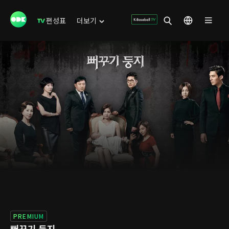
편성표
더보기
PREMIUM
뻐꾸기 둥지