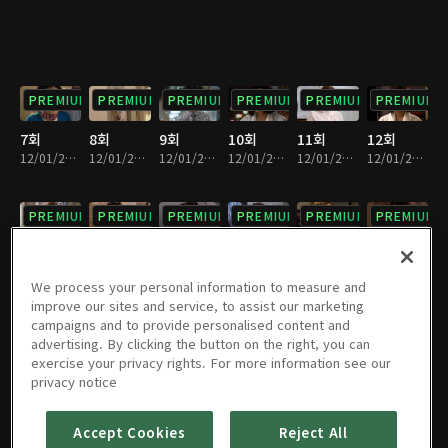
PREMIUM
PREMIUM
PREMIUM
PREMIUM
PREMIUM
PREMIUM
7회
8회
9회
10회
11회
12회
12/01/2023 • 35분
12/01/2023 • 34분
12/01/2023 • 35분
12/01/2023 • 33분
12/01/2023 • 33분
12/01/2023 • 35분
PREMIUM
PREMIUM
PREMIUM
PREMIUM
PREMIUM
PREMIUM
13회
14회
15회
16회
17회
18회
12/01/2023 • 35분
12/01/2023 • 34분
12/01/2023 • 33분
12/01/2023 • 35분
12/01/2023 • 35분
12/01/2023 • 34분
We process your personal information to measure and
improve our sites and service, to assist our marketing
campaigns and to provide personalised content and
PREMIUM
PREMIUM
PREMIUM
PREMIUM
PREMIUM
PREMIUM
advertising. By clicking the button on the right, you can
exercise your privacy rights. For more information see our
19회
20회
21회
22회
23회
24회
privacy notice
12/01/2023 • 35분
12/01/2023 • 36분
12/01/2023 • 34분
12/01/2023 • 34분
12/01/2023 • 35분
12/01/2023 • 35분
Accept Cookies
Reject All
PREMIUM
PREMIUM
PREMIUM
PREMIUM
PREMIUM
PREMIUM