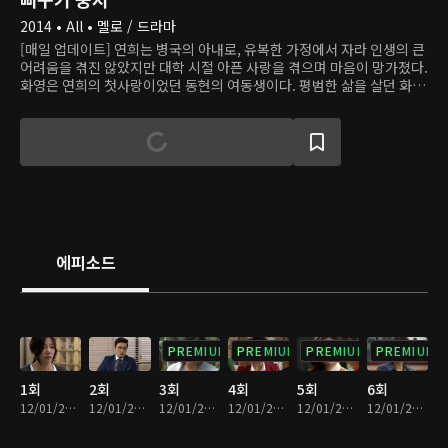
2014 • All • 멜로 / 드라마
[매일 업데이트] 연희는 병국의 아내로, 유복한 가정에서 자라 인생의 큰
어려움을 겪진 않았지만 대학 시절 아픈 사랑을 겪으며 마음이 망가졌다.
화영은 연희의 첫사랑이었던 동현의 여동생이다. 평범한 삶을 살던 화영
은 오빠의 의문의 죽음 후 가정이 파탄 나며 온갖 고난을 겪는다. 불임 진
단을 받은 연희가 대리모를 통해 아들을 낳기로 결심하면서 두 여자의 얽
히고설킨 관계와 복수, 비밀의 이야기가 시작된다.
에피소드
PREMIUM
PREMIUM
PREMIUM
PREMIUM
1회
2회
3회
4회
5회
6회
12/01/2023 • 36분
12/01/2023 • 35분
12/01/2023 • 35분
12/01/2023 • 34분
12/01/2023 • 35분
12/01/2023 • 35분