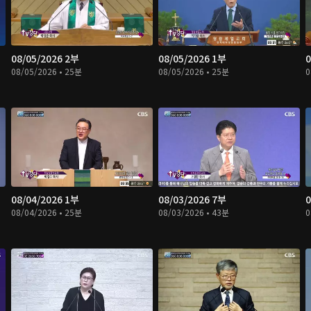
08/05/2026 2부
08/05/2026 1부
0
08/05/2026 • 25분
08/05/2026 • 25분
0
08/04/2026 1부
08/03/2026 7부
0
08/04/2026 • 25분
08/03/2026 • 43분
0