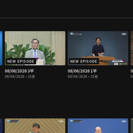
NEW EPISODE
NEW EPISODE
08/06/2026 3부
08/06/2026 1부
0
08/06/2026 • 25분
08/06/2026 • 25분
0