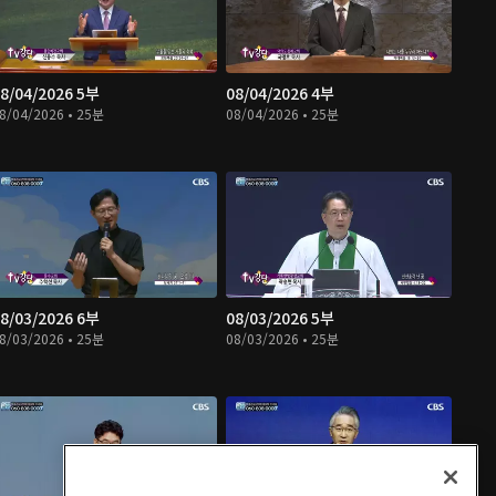
8/04/2026 5부
08/04/2026 4부
8/04/2026 • 25분
08/04/2026 • 25분
8/03/2026 6부
08/03/2026 5부
8/03/2026 • 25분
08/03/2026 • 25분