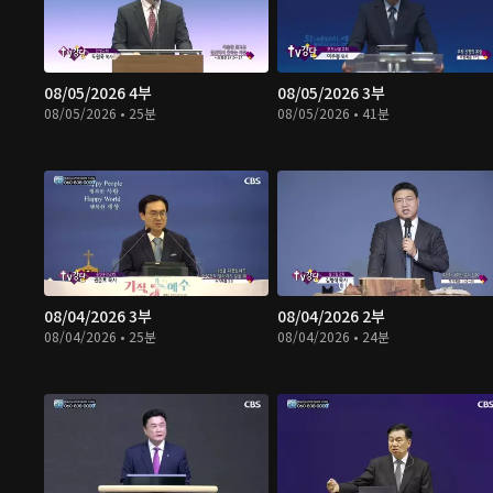
08/05/2026 4부
08/05/2026 3부
08/05/2026 • 25분
08/05/2026 • 41분
08/04/2026 3부
08/04/2026 2부
08/04/2026 • 25분
08/04/2026 • 24분