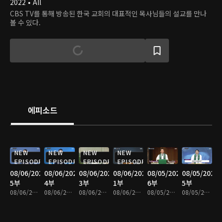
2022 • All
CBS TV를 통해 방송된 한국 교회의 대표적인 목사님들의 설교를 만나
볼 수 있다.
에피소드
NEW
NEW
NEW
NEW
EPISODE
EPISODE
EPISODE
EPISODE
08/06/2026
08/06/2026
08/06/2026
08/06/2026
08/05/2026
08/05/2026
5부
4부
3부
1부
6부
5부
08/06/2026 • 25분
08/06/2026 • 25분
08/06/2026 • 25분
08/06/2026 • 25분
08/05/2026 • 25분
08/05/2026 • 25분