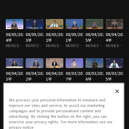
08/05/2026
08/05/2026
08/05/2026
08/05/2026
08/04/2026
08/04/2026
4부
3부
2부
1부
5부
4부
08/05/2026 • 25분
08/05/2026 • 41분
08/05/2026 • 25분
08/05/2026 • 25분
08/04/2026 • 25분
08/04/2026 • 25분
08/04/2026
08/04/2026
08/04/2026
08/03/2026
08/03/2026
08/03/2026
3부
2부
1부
7부
6부
5부
08/04/2026 • 25분
08/04/2026 • 24분
08/04/2026 • 25분
08/03/2026 • 43분
08/03/2026 • 25분
08/03/2026 • 25분
We process your personal information to measure and
improve our sites and service, to assist our marketing
campaigns and to provide personalised content and
08/03/2026
08/03/2026
08/03/2026
08/03/2026
08/02/2026
08/02/2026
advertising. By clicking the button on the right, you can
4부
3부
2부
1부
9부
8부
exercise your privacy rights. For more information see our
08/03/2026 • 25분
08/03/2026 • 25분
08/03/2026 • 24분
08/03/2026 • 25분
08/02/2026 • 24분
08/02/2026 • 25분
privacy notice