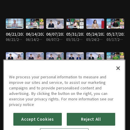
06/21/2026
06/14/2026
06/07/2026
05/31/2026
05/24/2026
05/17/2026
06/21/2026 • 58분
06/14/2026 • 58분
06/07/2026 • 59분
05/31/2026 • 58분
05/24/2026 • 59분
05/17/2026 • 59분
05/10/2026
05/03/2026
04/26/2026
04/19/2026
04/12/2026
04/05/2026
05/10/2026 • 59분
05/03/2026 • 58분
04/26/2026 • 59분
04/19/2026 • 58분
04/12/2026 • 59분
04/05/2026 • 58분
We process your personal information to measure and
improve our sites and service, to assist our marketing
campaigns and to provide personalised content and
advertising. By clicking the button on the right, you can
exercise your privacy rights. For more information see our
03/29/2026
03/22/2026
03/15/2026
03/08/2026
03/01/2026
02/22/2026
privacy notice
03/29/2026 • 59분
03/22/2026 • 58분
03/15/2026 • 59분
03/08/2026 • 58분
03/01/2026 • 59분
02/22/2026 • 58분
Accept Cookies
Reject All