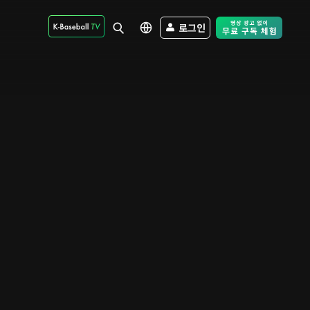
로그인
Free Trial - Sk