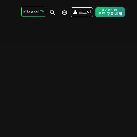
로그인
Free Trial - Sk