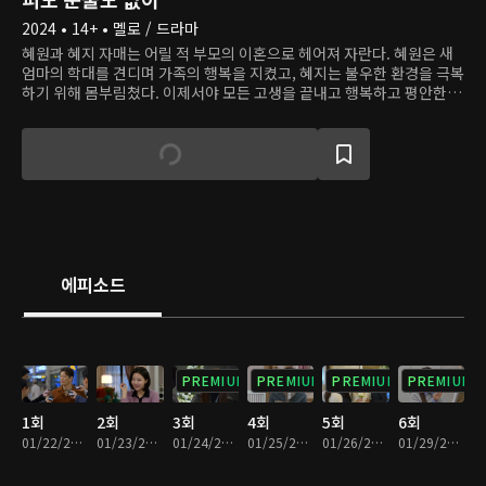
2024 • 14+ • 멜로 / 드라마
혜원과 혜지 자매는 어릴 적 부모의 이혼으로 헤어져 자란다. 혜원은 새
엄마의 학대를 견디며 가족의 행복을 지켰고, 혜지는 불우한 환경을 극복
하기 위해 몸부림쳤다. 이제서야 모든 고생을 끝내고 행복하고 평안한 생
활을 누릴 찰나, 두 사람은 원치 않게 또다시 가족이 된다. 혜지, 아니 도
은은 자신의 불행의 원인이 언니 혜원이라 생각하고 복수를 위해 언니의
행복을 부수려 한다.
에피소드
PREMIUM
PREMIUM
PREMIUM
PREMIUM
1회
2회
3회
4회
5회
6회
01/22/2024 • 34분
01/23/2024 • 33분
01/24/2024 • 32분
01/25/2024 • 33분
01/26/2024 • 32분
01/29/2024 • 33분