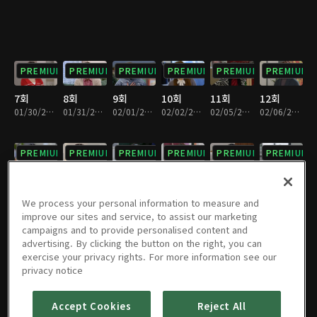
PREMIUM
PREMIUM
PREMIUM
PREMIUM
PREMIUM
PREMIUM
7회
8회
9회
10회
11회
12회
01/30/2024 • 33분
01/31/2024 • 32분
02/01/2024 • 32분
02/02/2024 • 33분
02/05/2024 • 32분
02/06/2024 • 33분
PREMIUM
PREMIUM
PREMIUM
PREMIUM
PREMIUM
PREMIUM
13회
14회
15회
16회
17회
18회
02/07/2024 • 32분
02/08/2024 • 33분
02/09/2024 • 33분
02/13/2024 • 33분
02/14/2024 • 32분
02/15/2024 • 32분
We process your personal information to measure and
improve our sites and service, to assist our marketing
campaigns and to provide personalised content and
PREMIUM
PREMIUM
PREMIUM
PREMIUM
PREMIUM
PREMIUM
advertising. By clicking the button on the right, you can
exercise your privacy rights. For more information see our
19회
20회
21회
22회
23회
24회
privacy notice
02/16/2024 • 31분
02/19/2024 • 32분
02/20/2024 • 33분
02/21/2024 • 33분
02/22/2024 • 32분
02/23/2024 • 33분
Accept Cookies
Reject All
PREMIUM
PREMIUM
PREMIUM
PREMIUM
PREMIUM
PREMIUM