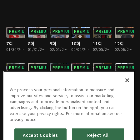
PREMIUM
PREMIUM
PREMIUM
PREMIUM
PREMIUM
PREMIUM
7회
8회
9회
10회
11회
12회
01/30/2024 • 33분
01/31/2024 • 32분
02/01/2024 • 32분
02/02/2024 • 33분
02/05/2024 • 32분
02/06/2024 • 33분
PREMIUM
PREMIUM
PREMIUM
PREMIUM
PREMIUM
PREMIUM
13회
14회
15회
16회
17회
18회
02/07/2024 • 32분
02/08/2024 • 33분
02/09/2024 • 33분
02/13/2024 • 33분
02/14/2024 • 32분
02/15/2024 • 32분
We process your personal information to measure and
improve our sites and service, to assist our marketing
campaigns and to provide personalised content and
PREMIUM
PREMIUM
PREMIUM
PREMIUM
PREMIUM
PREMIUM
advertising. By clicking the button on the right, you can
exercise your privacy rights. For more information see our
19회
20회
21회
22회
23회
24회
privacy notice
02/16/2024 • 31분
02/19/2024 • 32분
02/20/2024 • 33분
02/21/2024 • 33분
02/22/2024 • 32분
02/23/2024 • 33분
Accept Cookies
Reject All
PREMIUM
PREMIUM
PREMIUM
PREMIUM
PREMIUM
PREMIUM