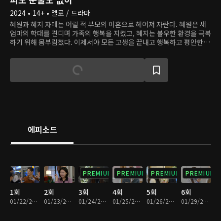
2024 • 14+ • 멜로 / 드라마
혜원과 혜지 자매는 어릴 적 부모의 이혼으로 헤어져 자란다. 혜원은 새
엄마의 학대를 견디며 가족의 행복을 지켰고, 혜지는 불우한 환경을 극복
하기 위해 몸부림쳤다. 이제서야 모든 고생을 끝내고 행복하고 평안한 생
활을 누릴 찰나, 두 사람은 원치 않게 또다시 가족이 된다. 혜지, 아니 도
은은 자신의 불행의 원인이 언니 혜원이라 생각하고 복수를 위해 언니의
행복을 부수려 한다.
에피소드
PREMIUM
PREMIUM
PREMIUM
PREMIUM
1회
2회
3회
4회
5회
6회
01/22/2024 • 34분
01/23/2024 • 33분
01/24/2024 • 32분
01/25/2024 • 33분
01/26/2024 • 32분
01/29/2024 • 33분