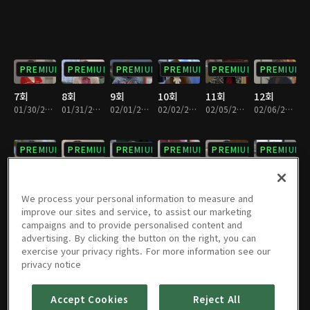
PREMIUM
PREMIUM
PREMIUM
PREMIUM
PREMIUM
PREMIUM
7회
8회
9회
10회
11회
12회
01/30/2024 • 33분
01/31/2024 • 32분
02/01/2024 • 32분
02/02/2024 • 33분
02/05/2024 • 32분
02/06/2024 • 33분
PREMIUM
PREMIUM
PREMIUM
PREMIUM
PREMIUM
PREMIUM
13회
14회
15회
16회
17회
18회
02/07/2024 • 32분
02/08/2024 • 33분
02/09/2024 • 33분
02/13/2024 • 33분
02/14/2024 • 32분
02/15/2024 • 32분
We process your personal information to measure and
improve our sites and service, to assist our marketing
campaigns and to provide personalised content and
PREMIUM
PREMIUM
PREMIUM
PREMIUM
PREMIUM
PREMIUM
advertising. By clicking the button on the right, you can
exercise your privacy rights. For more information see our
19회
20회
21회
22회
23회
24회
privacy notice
02/16/2024 • 31분
02/19/2024 • 32분
02/20/2024 • 33분
02/21/2024 • 33분
02/22/2024 • 32분
02/23/2024 • 33분
Accept Cookies
Reject All
PREMIUM
PREMIUM
PREMIUM
PREMIUM
PREMIUM
PREMIUM