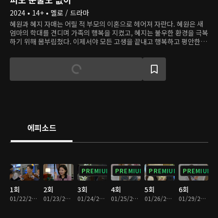
2024 • 14+ • 멜로 / 드라마
혜원과 혜지 자매는 어릴 적 부모의 이혼으로 헤어져 자란다. 혜원은 새
엄마의 학대를 견디며 가족의 행복을 지켰고, 혜지는 불우한 환경을 극복
하기 위해 몸부림쳤다. 이제서야 모든 고생을 끝내고 행복하고 평안한 생
활을 누릴 찰나, 두 사람은 원치 않게 또다시 가족이 된다. 혜지, 아니 도
은은 자신의 불행의 원인이 언니 혜원이라 생각하고 복수를 위해 언니의
행복을 부수려 한다.
에피소드
PREMIUM
PREMIUM
PREMIUM
PREMIUM
1회
2회
3회
4회
5회
6회
01/22/2024 • 34분
01/23/2024 • 33분
01/24/2024 • 32분
01/25/2024 • 33분
01/26/2024 • 32분
01/29/2024 • 33분