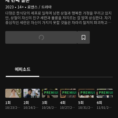
2023 • 14+ • 로맨스 / 드라마
다정은 한식당의 셰프로 일하며 남편 상철과 행복한 가정을 꾸리고 있지
만, 상철이 자신의 친구 세란과 불륜을 저지르는 걸 알며 상심한다. 자기
중심적인 세란은 자신이 가지지 못할 것들은 차라리 철저히 파괴하고자
한다. 아버지의 복수를 위해 일부러 다정에게 접근해 가짜 삶을 살아왔지
만, 그럴수록 자신의 약한 모습을 발견한다. 다정은 자신이 받은 상처를
되갚으려 하고, 오해에서 비롯된 복수는 또 다른 복수로 이어진다. 엇갈
린 선택으로 정반대의 길을 걷게 된 두 여자. 서로에게 칼날을 세운 복수
의 상황에서 진정한 사랑을 만난 이들은 어떻게 변화할까?
에피소드
PREMIUM
PREMIUM
PREMIUM
PREMIUM
1회
2회
3회
4회
5회
6회
10/23/2023 • 30분
10/24/2023 • 30분
10/26/2023 • 30분
10/27/2023 • 29분
10/31/2023 • 30분
11/01/2023 • 30분