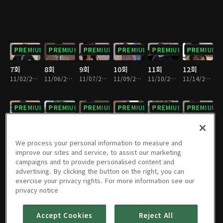
PREMIUM
PREMIUM
PREMIUM
PREMIUM
PREMIUM
PREMIUM
7회
8회
9회
10회
11회
12회
11/02/2023 • 30분
11/06/2023 • 29분
11/07/2023 • 30분
11/09/2023 • 30분
11/10/2023 • 30분
11/14/2023 • 30분
PREMIUM
PREMIUM
PREMIUM
PREMIUM
PREMIUM
PREMIUM
13회
14회
15회
16회
17회
18회
11/15/2023 • 30분
11/16/2023 • 29분
11/17/2023 • 30분
11/20/2023 • 30분
11/21/2023 • 30분
11/22/2023 • 30분
We process your personal information to measure and
improve our sites and service, to assist our marketing
campaigns and to provide personalised content and
PREMIUM
PREMIUM
PREMIUM
PREMIUM
PREMIUM
PREMIUM
advertising. By clicking the button on the right, you can
exercise your privacy rights. For more information see our
19회
20회
21회
22회
23회
24회
privacy notice
11/23/2023 • 29분
11/24/2023 • 30분
11/27/2023 • 30분
11/28/2023 • 30분
11/29/2023 • 30분
11/30/2023 • 29분
Accept Cookies
Reject All
PREMIUM
PREMIUM
PREMIUM
PREMIUM
PREMIUM
PREMIUM