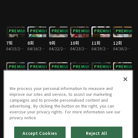
PREMIUM
PREMIUM
PREMIUM
PREMIUM
PREMIUM
PREMIUM
7회
8회
9회
10회
11회
12회
04/15/2023 • 1시간 8분
04/16/2023 • 1시간 7분
04/22/2023 • 1시간 7분
04/23/2023 • 1시간 7분
04/29/2023 • 1시간 6분
04/30/2023 • 1시간 5분
PREMIUM
PREMIUM
PREMIUM
PREMIUM
PREMIUM
PREMIUM
13회
14회
15회
16회
17회
18회
05/06/2023 • 1시간 9분
05/07/2023 • 1시간 6분
05/13/2023 • 1시간 8분
05/14/2023 • 1시간 10분
05/20/2023 • 1시간 10분
05/21/2023 • 1시간 10분
We process your personal information to measure and
improve our sites and service, to assist our marketing
campaigns and to provide personalised content and
PREMIUM
PREMIUM
PREMIUM
PREMIUM
PREMIUM
PREMIUM
advertising. By clicking the button on the right, you can
exercise your privacy rights. For more information see our
19회
20회
21회
22회
23회
24회
privacy notice
05/27/2023 • 1시간 9분
05/28/2023 • 1시간 9분
06/03/2023 • 1시간 10분
06/04/2023 • 1시간 8분
06/10/2023 • 1시간 5분
06/11/2023 • 1시간 7분
Accept Cookies
Reject All
PREMIUM
PREMIUM
PREMIUM
PREMIUM
PREMIUM
PREMIUM