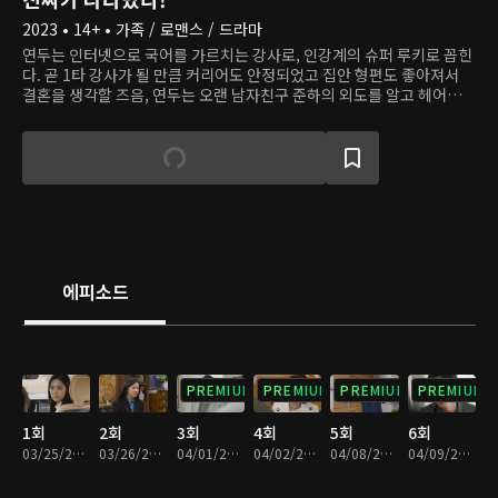
2023 • 14+ • 가족 / 로맨스 / 드라마
연두는 인터넷으로 국어를 가르치는 강사로, 인강계의 슈퍼 루키로 꼽힌
다. 곧 1타 강사가 될 만큼 커리어도 안정되었고 집안 형편도 좋아져서
결혼을 생각할 즈음, 연두는 오랜 남자친구 준하의 외도를 알고 헤어진
다. 문제는 헤어지고 나서 임신한 걸 알았다는 것. 연두는 아이를 낳기로
결심한다. 그때 그의 삶에 들어온 남자 공태경. 재벌 2세이자 유능한 산
부인과 전문의인 그는 가족과 사랑에 대한 실망으로 비혼을 결심했다. 그
렇게 아빠 없이 아이를 낳고 싶은 여자와 비혼주의자 남자의 계약 연예가
시작된다. 과연 그들의 뻔뻔한 거짓말은 가족들을 끝까지 속일 수 있을
까?
에피소드
PREMIUM
PREMIUM
PREMIUM
PREMIUM
1회
2회
3회
4회
5회
6회
03/25/2023 • 1시간 8분
03/26/2023 • 1시간 11분
04/01/2023 • 1시간 8분
04/02/2023 • 1시간 11분
04/08/2023 • 1시간 4분
04/09/2023 • 1시간 5분