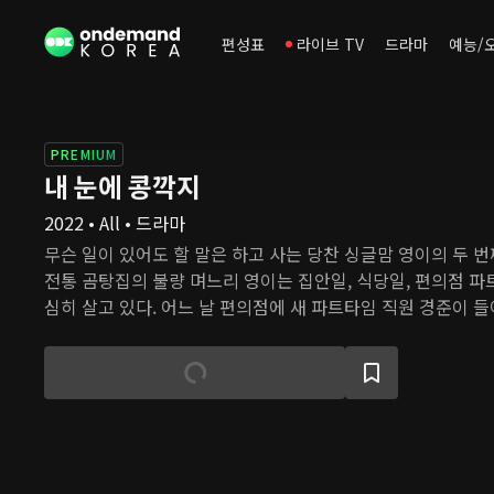
편성표
라이브 TV
드라마
예능/
PREMIUM
내 눈에 콩깍지
2022 • All • 드라마
무슨 일이 있어도 할 말은 하고 사는 당찬 싱글맘 영이의 두 번째
전통 곰탕집의 불량 며느리 영이는 집안일, 식당일, 편의점 파
심히 살고 있다. 어느 날 편의점에 새 파트타임 직원 경준이 들
던 작은 사고 때문에 서로의 인상은 좋지 않았지만, 밝고 당찬
마음을 둘러싼 벽을 허물기 시작한다.