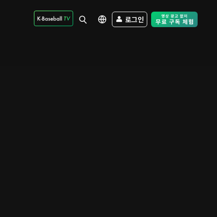
로그인
Free Trial - Sk