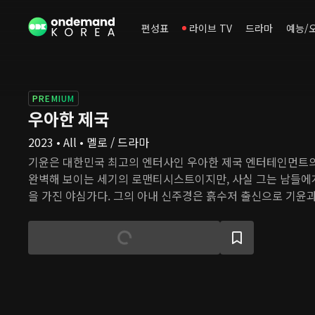
편성표
라이브 TV
드라마
예능/
PREMIUM
우아한 제국
2023 • All • 멜로 / 드라마
기윤은 대한민국 최고의 엔터사인 우아한 제국 엔터테인먼트의
완벽해 보이는 세기의 로맨티시스트이지만, 사실 그는 남들에
을 가진 야심가다. 그의 아내 신주경은 흙수저 출신으로 기윤과
된, 사랑스러운 아내이고 완벽한 엄마이자 멋진 커리어를 개
못한 사건으로 모든 것을 빼앗긴다. 어머니의 반대를 무릅쓰고
날 갑자기 사라진 스승 주경을 그리워한다. 그 순간, 주경과 
의 회사 NA엔터테인먼트에 나타난다. 우혁이 희재의 존재에 혼
는 일부러 기윤에게 접근해 그를 흔든다. 주경의 모든 것을 빼
엇일까, 그리고 희재의 진짜 목적은 무엇일까?