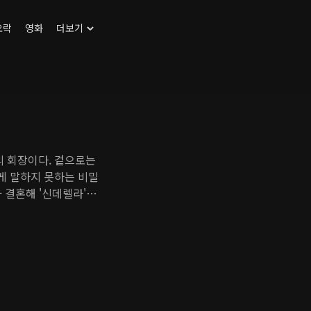
오락
영화
더보기
 회장이다. 겉으로는
게 말하지 못하는 비밀
 결혼해 '신데렐라'가
척한 여성이지만 예기치
 배우가 된 우혁은 어느
똑같이 생긴 서희재가 그
란을 느낄 무렵, 희재
앗은 사건의 진실은 무