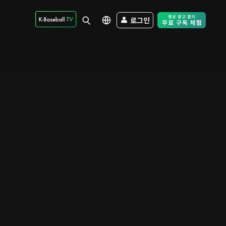
로그인
Free Trial - Sk