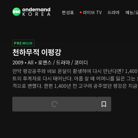
편성표
라이브 TV
드라마
예능/
PREMIUM
천하무적 이평강
2009 • All • 로맨스 / 드라마 / 코미디
만약 평강공주와 바보 온달이 환생하여 다시 만난다면? 1,400
트의 후계자로 다시 태어난다. 아홉 살 때 어머니를 잃은 그는
격으로 변했다. 한편 1,400년 전 고구려 공주였던 평강은 지
지가 세상을 떠난 후 집안 형편이 어려워지자, 그는 낮에는 
밤에는 닭백숙을 요리하며 가족의 생계를 책임진다. 전혀 다른
온달은 운명적으로 다시 만나 그들의 사랑을 이어간다.