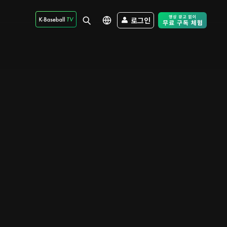
로그인
Free Trial - Sk